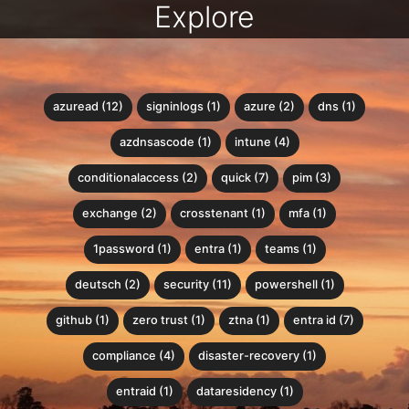
Explore
azuread (12)
signinlogs (1)
azure (2)
dns (1)
azdnsascode (1)
intune (4)
conditionalaccess (2)
quick (7)
pim (3)
exchange (2)
crosstenant (1)
mfa (1)
1password (1)
entra (1)
teams (1)
deutsch (2)
security (11)
powershell (1)
github (1)
zero trust (1)
ztna (1)
entra id (7)
compliance (4)
disaster-recovery (1)
entraid (1)
dataresidency (1)